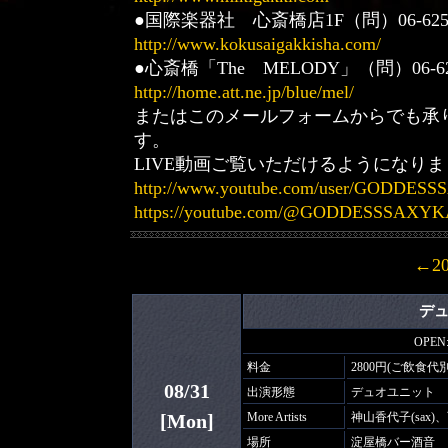
●国際楽器社 心斎橋店1F（問）06-625
http://www.kokusaigakkisha.com/
●心斎橋「The MELODY」（問）06-62
http://home.att.ne.jp/blue/mel/
またはこのメールフォームからでも承
す。
LIVE動画ご覧いただけるようになり
http://www.youtube.com/user/GODDE
https://youtube.com/@GODDESSSAXY
←2
デ
OPEN: 
料金
2800円(ご飲食代別
08/31
出演形態
デュオユニット
[Mon]
More Artists
神山香代子(sax)、
場所
淀屋橋バー酒音