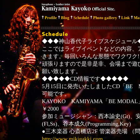
Profile
Blog
Schedule
Photo gallery
Link
Ma
◆◆◆神山香代子ライブスケジュール
ここではライブイベントなどの内容、
きます。毎回いろんな形態でワクワク!ド
頑張りますので是非是非、会場まで遊
願い致します。
◆◆◆◆◆CD情報です◆◆◆◆◆
5月15日に発売いたしましたCD「BE
可能です。
KAYOKO KAMIYAMA「BE MO
￥2000
参加ミュージシャン：西本諭史(Gt)、安次
(Fl,Ss)、谷本成久(Programming,Key)
●三木楽器 心斎橋店2F 管楽器売場 （問）0
http://www.mikigakki.com