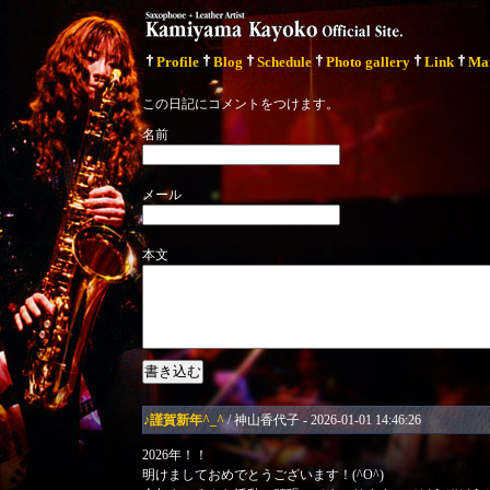
Profile
Blog
Schedule
Photo gallery
Link
Ma
この日記にコメントをつけます。
名前
メール
本文
♪謹賀新年^_^
/ 神山香代子 - 2026-01-01 14:46:26
2026年！！
明けましておめでとうございます！(^O^)